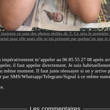
oujours ce sont des photos réelles de T. Ce sera le première 
iserai pour elle mais elle m’est présenté par quelqu’un que je 
ra impérativement m’appeler au 06 85 55 27 08 après av
er, il faut appeler directement. Je suis habituellemen
u même moment. Il faut juste réessayer si on y arrive 
cter par SMS/Whatsapp/Telegram/Signal à ce même num
ce.
Les commentaires