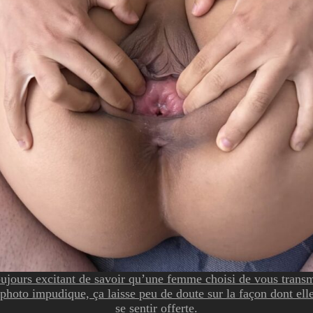
oujours excitant de savoir qu’une femme choisi de vous transm
photo impudique, ça laisse peu de doute sur la façon dont ell
se sentir offerte.