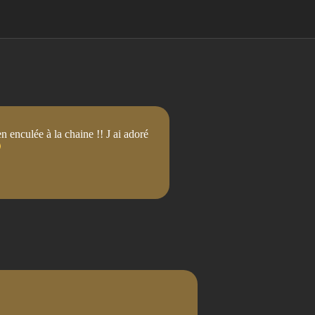
n enculée à la chaine !! J ai adoré