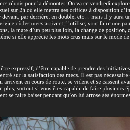
ecs réunis pour la démonter. On va ce vendredi explorer
uel sur 2h où elle mettra ses orifices à disposition d’i
par devant, par derrière, en double, etc… mais il y aura
ervice où les mecs arrivent, l’utilise, vont faire une pau
ons, la mate d’un peu plus loin, la change de position, d
même si elle apprécie les mots crus mais sur le mode de 
d’être expressif, d’être capable de prendre des initiativ
entré sur la satisfaction des mecs. Il est pas nécessair
 arrivent en cours de route, se vident et se cassent avan
un plus, surtout si vous êtes capable de faire plusieurs é
ent se faire baiser pendant qu’on lui arrose ses énormes