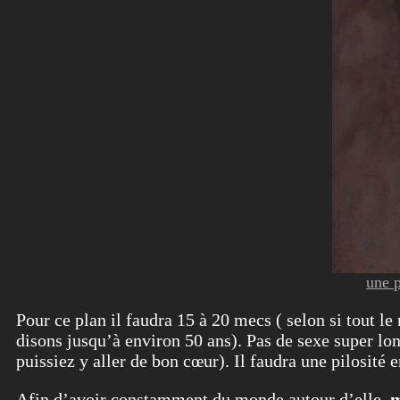
une p
Pour ce plan il faudra 15 à 20 mecs ( selon si tout l
disons jusqu’à environ 50 ans). Pas de sexe super long
puissiez y aller de bon cœur). Il faudra une pilosité 
Afin d’avoir constamment du monde autour d’elle,
m