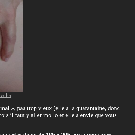
nculer
mal », pas trop vieux (elle a la quarantaine, donc
is il faut y aller mollo et elle a envie que vous
us êtes dispo de 18h à 20h, ou si vous avez