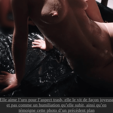
Elle aime l’uro pour l’aspect trash, elle le vit de façon joyeus
et pas comme un humiliation qu’elle subit, ainsi qu’en
témoigne cette photo d’un précédent plan