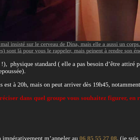
s mal insisté sur le cerveau de Dina, mais elle a aussi un corps
es) sont là pour vous le rappeler, mais peinent à rendre son én
 !), physique standard ( elle a pas besoin d’être attiré p
repoussée).
ous est à 20h, mais on peut arriver dès 19h45, notamme
ciser dans quel groupe vous souhaitez figurer, en r
ra impérativement m’appeler au
06 85 55 27 08
. (je sui