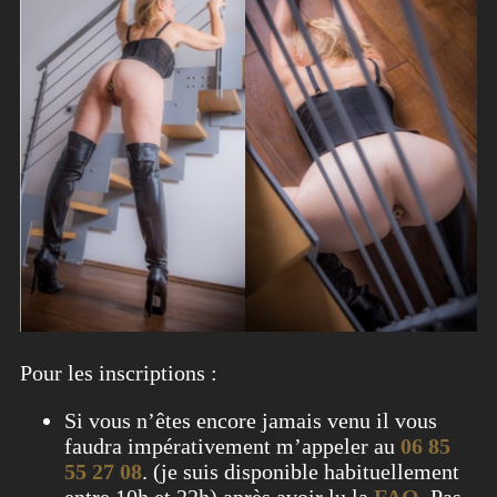
Pour les inscriptions :
Si vous n’êtes encore jamais venu il vous
faudra impérativement m’appeler au
06 85
55 27 08
. (je suis disponible habituellement
entre 10h et 22h) après avoir lu la
FAQ
. Pas