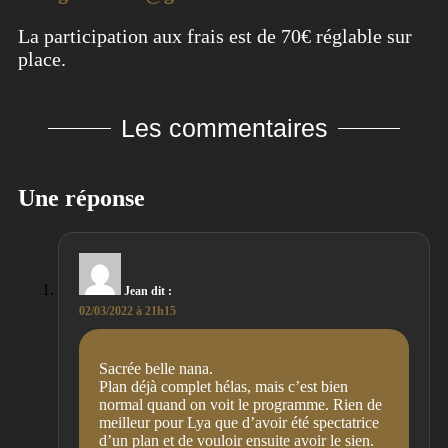
La participation aux frais est de 70€ réglable sur
place.
Les commentaires
Une réponse
Jean
dit :
02/03/2022 à 21h15
Sacrée belle nana.
Plan déjà complet hélas, mais c’est bien
normal quand on voit le programme. Rien de
meilleur pour Lya que d’avoir été spectatrice
d’un plan et de vouloir ensuite avoir le sien.