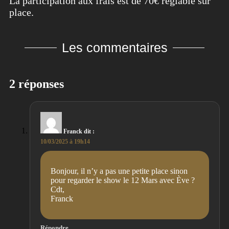
La participation aux frais est de 70€ réglable sur
place.
Les commentaires
2 réponses
Franck
dit :
10/03/2025 à 19h14
Bonjour, il n’y a pas une petite place sinon
pour regarder le show le 12 Mars avec Ève ?
Cdt,
Franck
Répondre