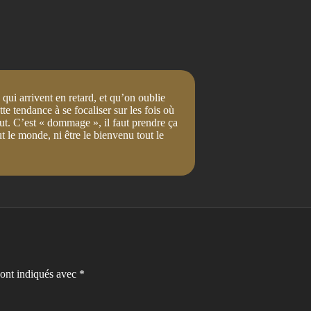
qui arrivent en retard, et qu’on oublie
tte tendance à se focaliser sur les fois où
eut. C’est « dommage », il faut prendre ça
t le monde, ni être le bienvenu tout le
sont indiqués avec
*