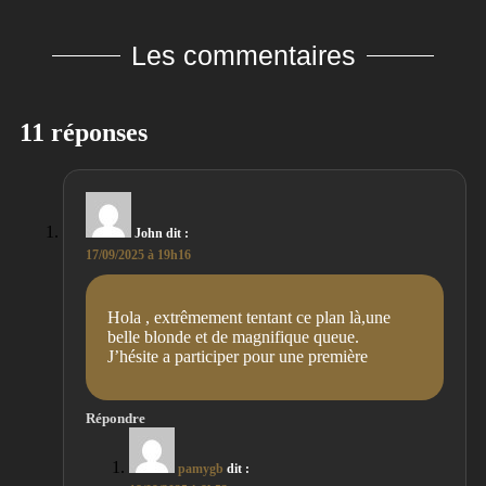
Les commentaires
11 réponses
John
dit :
17/09/2025 à 19h16
Hola , extrêmement tentant ce plan là,une
belle blonde et de magnifique queue.
J’hésite a participer pour une première
Répondre
pamygb
dit :