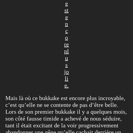
e
st
e
n
c
o
re
pl
u
s
jo
li
e.
Mais là où ce bukkake est encore plus incroyable,
c’est qu’elle ne se contente de pas d’être belle.
Lors de son premier bukkake il y a quelques mois,
son côté fausse timide a achevé de nous séduire,
tant il était excitant de la voir progressivement
abandonner une gêne qu’elle cachait derrière un