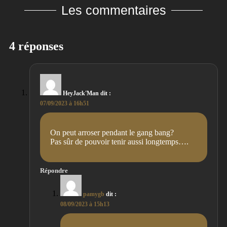
Les commentaires
4 réponses
HeyJack'Man
dit :
07/09/2023 à 16h51
On peut arroser pendant le gang bang?
Pas sûr de pouvoir tenir aussi longtemps….
Répondre
pamygb
dit :
08/09/2023 à 15h13