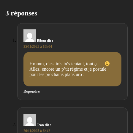
3 réponses
Bibou
dit :
25/11/2025 à 19h04
Hmmm, c’est très très tentant, tout ça…
Allez, encore un p’tit régime et je postule
pour les prochains plans uro !
Répondre
Jean
dit :
26/11/2025 à 6h42