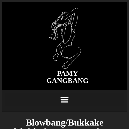
PAMY
GANGBANG
Blowbang/Bukkake