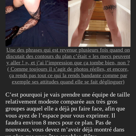
Une des phrases qui est revenue plusieurs fois quand on
discutait des contours du plan c’était « les mecs peuvent
y aller ! », et j’ai l’impression que ça tombe bien, non ?
( Comme toujours il s’agit de photos réelles, et encore,
ça rends pas tout ce qui la rends bandante comme par
exemple ses attitudes quand elle se fait déglinguer)
C’est pourquoi je vais prendre une équipe de taille
relativement modeste comparée aux très gros
groupes auquel elle a déjà pu faire face, afin que
vous ayez de l’espace pour vous exprimer. Il
faudra environ 8 mecs pour ce plan. Pas de
nouveaux, vous devez m’avoir déjà montré dans