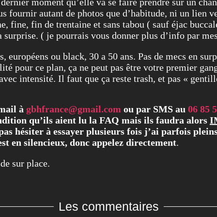
dernier moment qu’elle va se faire prendre sur un chan
s fournir autant de photos que d’habitude, ni un lien 
 fine, fin de trentaine et sans tabou ( sauf éjac buccale
a surprise. ( je pourrais vous donner plus d’info par mes
s, européens ou black, 30 a 50 ans. Pas de mecs en surp
lité pour ce plan, ça ne peut pas être votre premier gang
ec intensité. Il faut que ça reste trash, et pas « gentill
 mail à
gbhfrance@gmail.com
ou par SMS au
06 85 5
dition qu’ils aient lu la FAQ mais ils faudra alors
I
pas hésiter à essayer plusieurs fois j’ai parfois pl
 est en silencieux, donc appelez directement
.
ide sur place.
Les commentaires