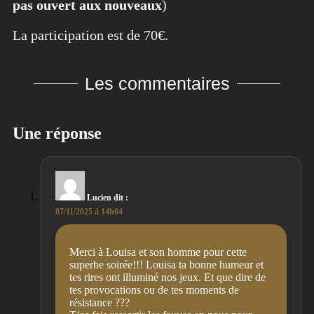
pas ouvert aux nouveaux
)
La participation est de 70€.
Les commentaires
Une réponse
Lucien
dit :
07/11/2025 à 14h04
Merci à Louisa et son homme pour cette
superbe soirée!!! Louisa ta bonne humeur et
tes rires ont illuminé nos jeux. Et que dire de
tes provocations ou de tes moments de
résistance ???