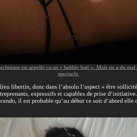
technique on appelle ça un « bubble butt ». Mais on a du mal à
spectacle.
u libertin, donc dans l’absolu l’aspect « être sollicitée
treprenants, expressifs et capables de prise d’initiative
escendo, il est probable qu’au début ce soit d’abord ell