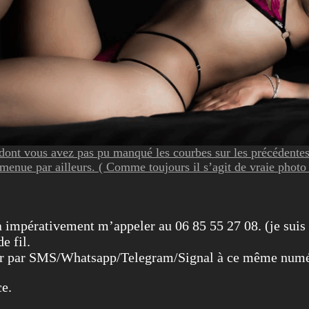
 dont vous avez pas pu manqué les courbes sur les précédentes 
 menue par ailleurs. ( Comme toujours il s’agit de vraie photo 
a impérativement m’appeler au 06 85 55 27 08. (je suis
e fil.
cter par SMS/Whatsapp/Telegram/Signal à ce même num
ce.