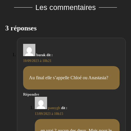
Les commentaires
3 réponses
burak
dit :
10/09/2023 à 18h21
Au final elle s’appelle Chloé ou Anastasia?
Répondre
pamygb
dit :
13/09/2023 à 10h15
en vrai ? aucun des deux. Mais pour le