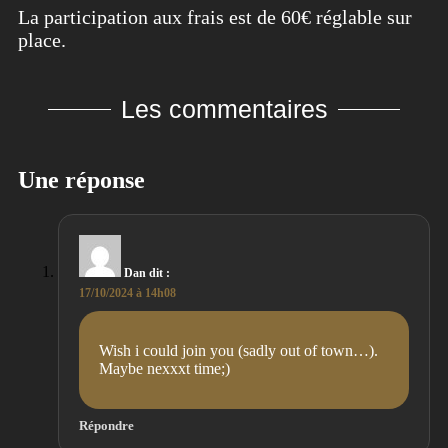
La participation aux frais est de 60€ réglable sur
place.
Les commentaires
Une réponse
Dan
dit :
17/10/2024 à 14h08
Wish i could join you (sadly out of town…).
Maybe nexxxt time;)
Répondre